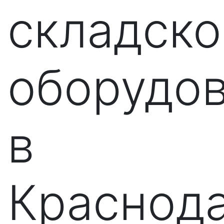
складско
оборудо
в
Краснод